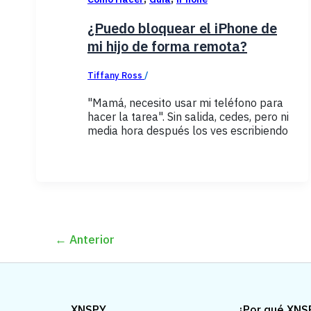
¿Puedo bloquear el iPhone de
mi hijo de forma remota?
Tiffany Ross
/
noviembre 25, 2025
"Mamá, necesito usar mi teléfono para
hacer la tarea". Sin salida, cedes, pero ni
media hora después los ves escribiendo
←
Anterior
XNSPY
¿Por qué XNS