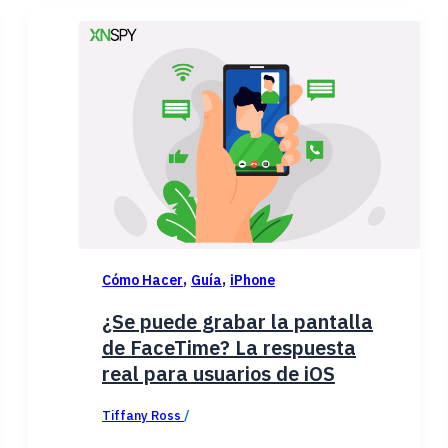
,
,
Cómo Hacer
Guía
iPhone
¿Se puede grabar la pantalla
de FaceTime? La respuesta
real para usuarios de iOS
Tiffany Ross
/
diciembre 22, 2025