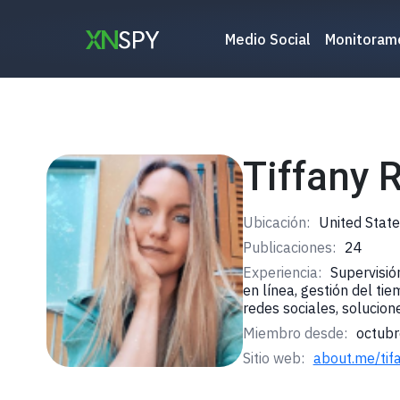
Ir
al
Medio Social
Monitoram
contenido
Tiffany 
Ubicación:
United State
Publicaciones:
24
Experiencia:
Supervisión
en línea, gestión del ti
redes sociales, solucion
Miembro desde:
octubr
Sitio web:
about.me/tif